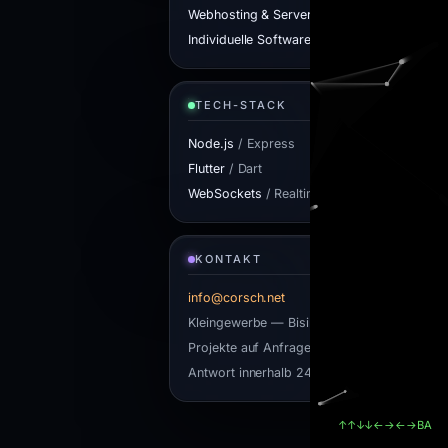
Webhosting & Server-Admin
Individuelle Software
TECH-STACK
Node.js
/ Express
Flutter
/ Dart
WebSockets
/ Realtime
KONTAKT
info@corsch.net
Kleingewerbe — Bisingen, Zollernalbkreis
Projekte auf Anfrage
Antwort innerhalb 24h
↑↑↓↓←→←→BA