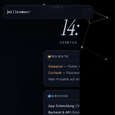
CorSch
System online
ℹ
Willkommen!
14:49
SONNTAG · 09 AUG
PROJEKTE
SwipeList
— Flutter App
CorVault
— Passwort Manager
Web-Projekte auf Anfrage
SERVICES
App-Entwicklung
(Flutter)
Backend & API
(Node.js)